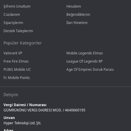
Şifremi Unuttum
Hesabım
Cüzdanım
Beğendiklerim
Siparişlerim
İlan Yönetimi
Destek Taleplerim
Popüler Kategoriler
Valorant VP
Mobile Legends Elmas
Free Fire Elmas
League Of Legends RP
PUBG Mobile UC
Age Of Empires Doruk Parası
Fc Mobile Points
İletişim
Vergi Dairesi / Numarası
GÜMRÜKÖNÜ VERGI DAIRESI MÜD. / 4640660195
Unvan
Hyper Teknoloji Ltd. Şti.
Adres