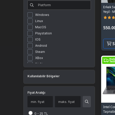
miHoYo
Erkek S
Yeşil - M
Century Games
Windows
Level Infinite
Linux
Electronic Arts
550.0
MacOS
NetEase Games
Playstation
Diğer
IOS
S
Android
Steam
XBox
Hızlı
Tesl
EA Play
Epic Games
Kullanılabilir Bölgeler
Riot Games
Battle.net
Origin
Fiyat Aralığı
Razer
Global
Intel Co
Tarayıcı
Taşınabi
PC
0 - 25 TL