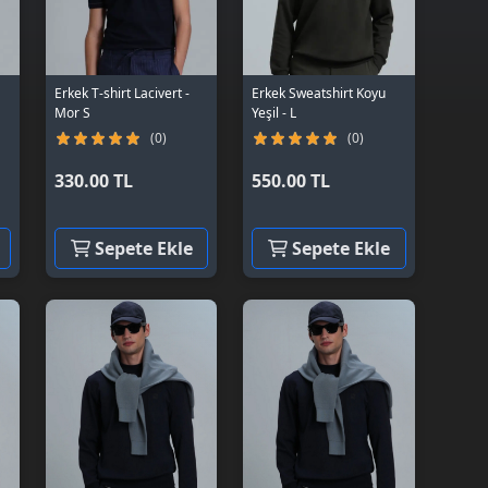
Erkek T-shirt Lacivert -
Erkek Sweatshirt Koyu
Mor S
Yeşil - L
(0)
(0)
330.00 TL
550.00 TL
Sepete Ekle
Sepete Ekle