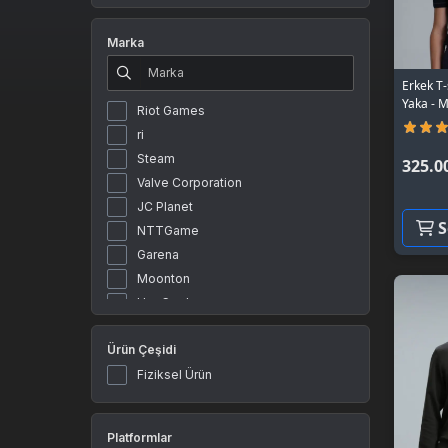
Marka
Erkek T-s
Yaka - M
Riot Games
ri
Steam
325.0
Valve Corporation
JC Planet
S
NTTGame
Garena
Moonton
HyoCard
Tencent Games
Ürün Çeşidi
Razer
Rokogame
Fiziksel Ürün
Roblox Corporation
Rise
Platformlar
Tencent