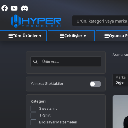
Tüm Ürünler
Çekilişler
Oyuncu P
Arama s
Marka
Diğer
Yalnızca Stoktakiler
Kategori
Sweatshirt
T-Shirt
Bilgisayar Malzemeleri