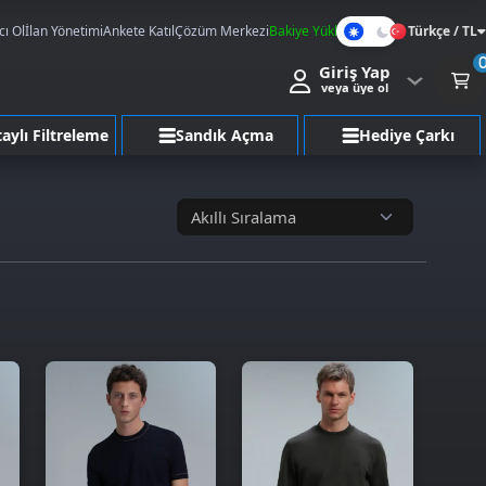
cı Ol
İlan Yönetimi
Ankete Katıl
Çözüm Merkezi
Bakiye Yükle
Türkçe / TL
Karanlık
Giriş Yap
Mod
veya üye ol
aylı Filtreleme
Sandık Açma
Hediye Çarkı