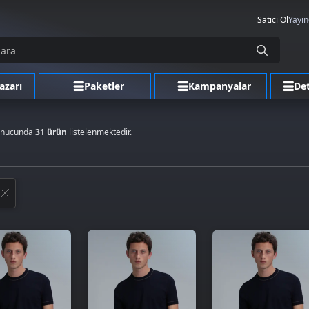
Satıcı Ol
Yayın
azarı
Paketler
Kampanyalar
Det
onucunda
31 ürün
listelenmektedir.