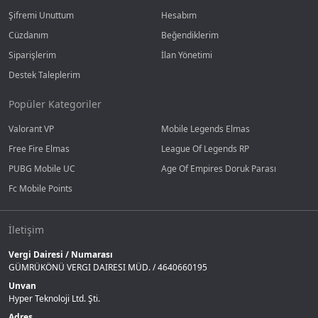
Şifremi Unuttum
Hesabım
Cüzdanım
Beğendiklerim
Siparişlerim
İlan Yönetimi
Destek Taleplerim
Popüler Kategoriler
Valorant VP
Mobile Legends Elmas
Free Fire Elmas
League Of Legends RP
PUBG Mobile UC
Age Of Empires Doruk Parası
Fc Mobile Points
İletişim
Vergi Dairesi / Numarası
GÜMRÜKÖNÜ VERGI DAIRESI MÜD. / 4640660195
Unvan
Hyper Teknoloji Ltd. Şti.
Adres