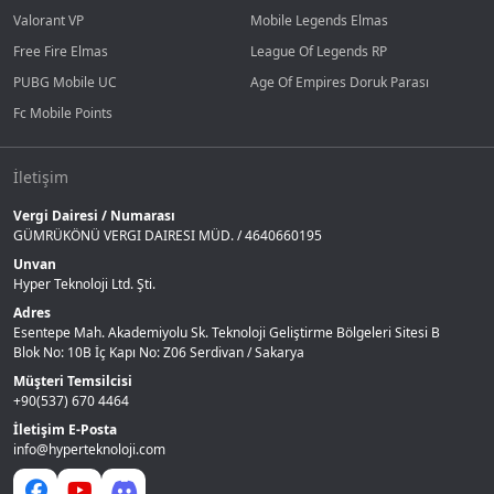
Valorant VP
Mobile Legends Elmas
Free Fire Elmas
League Of Legends RP
PUBG Mobile UC
Age Of Empires Doruk Parası
Fc Mobile Points
İletişim
Vergi Dairesi / Numarası
GÜMRÜKÖNÜ VERGI DAIRESI MÜD. / 4640660195
Unvan
Hyper Teknoloji Ltd. Şti.
Adres
Esentepe Mah. Akademiyolu Sk. Teknoloji Geliştirme Bölgeleri Sitesi B
Blok No: 10B İç Kapı No: Z06 Serdivan / Sakarya
Müşteri Temsilcisi
+90(537) 670 4464
İletişim E-Posta
info@hyperteknoloji.com