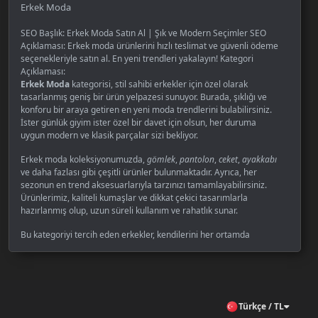
Erkek Moda
SEO Başlık: Erkek Moda Satın Al | Şık ve Modern Seçimler SEO
Açıklaması: Erkek moda ürünlerini hızlı teslimat ve güvenli ödeme
seçenekleriyle satın al. En yeni trendleri yakalayın! Kategori
Açıklaması:
Erkek Moda
kategorisi, stil sahibi erkekler için özel olarak
tasarlanmış geniş bir ürün yelpazesi sunuyor. Burada, şıklığı ve
konforu bir araya getiren en yeni moda trendlerini bulabilirsiniz.
İster günlük giyim ister özel bir davet için olsun, her duruma
uygun modern ve klasik parçalar sizi bekliyor.
Erkek moda koleksiyonumuzda,
gömlek
,
pantolon
,
ceket
,
ayakkabı
ve daha fazlası gibi çeşitli ürünler bulunmaktadır. Ayrıca, her
sezonun en trend aksesuarlarıyla tarzınızı tamamlayabilirsiniz.
Ürünlerimiz, kaliteli kumaşlar ve dikkat çekici tasarımlarla
hazırlanmış olup, uzun süreli kullanım ve rahatlık sunar.
Bu kategoriyi tercih eden erkekler, kendilerini her ortamda
özgüvenle ifade edebilirler. Günümüz trendlerine uygun
ürünlerimiz, modayı yakından takip edenler için idealdir. Ayrıca,
klasik giyim tarzını sevenler için de zamansız parçalar mevcuttur.
Her yaştan ve her tarza uygun erkek moda ürünlerimizi keşfedin.
Türkçe / TL
Online satın alma
sürecinin avantajları ile de alışveriş