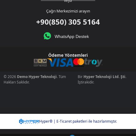
veya
Çağrı Merkezimizi arayın
+90(850) 305 5164
WhatsApp Destek
Ödeme Yöntemleri
© 2026
Demo Hyper Teknoloji
. Tüm
Bir
Hyper Teknoloji Ltd. Şti.
Hakları Saklıdır.
İştirakidir.
Hyper® | E-Ticaret paketleri ile hazırlanmıştır.