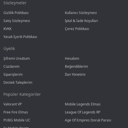
Sözleşmeler
Gizlilik Politikası
Kullanıcı Sözleşmesi
Satış Sözleşmesi
İptal & İade Koşulları
KVKK
Çerez Politikası
Yasak İçerik Politikası
Üyelik
Şifremi Unuttum
Hesabım
Cüzdanım
Beğendiklerim
Siparişlerim
İlan Yönetimi
Destek Taleplerim
Popüler Kategoriler
Valorant VP
Mobile Legends Elmas
Free Fire Elmas
League Of Legends RP
PUBG Mobile UC
Age Of Empires Doruk Parası