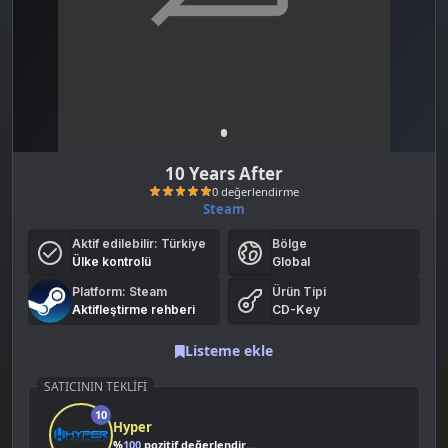
10 Years After
Steam
Aktif edilebilir:
Türkiye
Bölge
Ülke kontrolü
Global
Platform: Steam
Ürün Tipi
Aktifleştirme rehberi
CD-Key
Listeme ekle
0 değerlendirme
SATICININ TEKLIFI
10
Hyper
%
100
pozitif değerlendirme