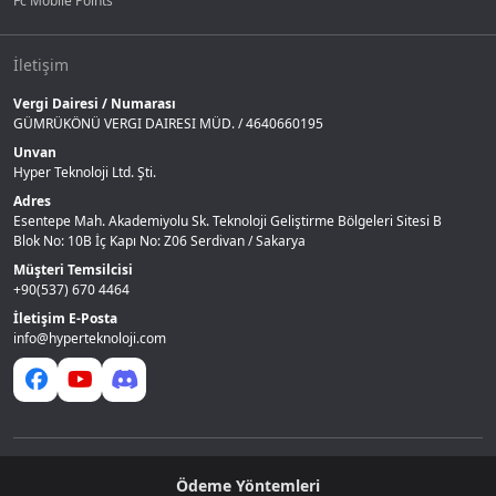
Fc Mobile Points
İletişim
Vergi Dairesi / Numarası
GÜMRÜKÖNÜ VERGI DAIRESI MÜD. / 4640660195
Unvan
Hyper Teknoloji Ltd. Şti.
Adres
Esentepe Mah. Akademiyolu Sk. Teknoloji Geliştirme Bölgeleri Sitesi B
Blok No: 10B İç Kapı No: Z06 Serdivan / Sakarya
Müşteri Temsilcisi
+90(537) 670 4464
İletişim E-Posta
info@hyperteknoloji.com
Ödeme Yöntemleri