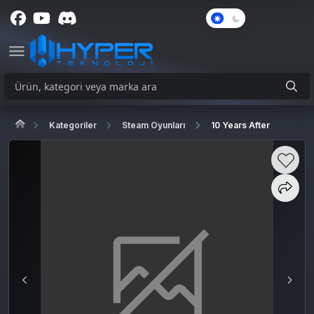
Karanlık
Mod
Kategoriler
Steam Oyunları
10 Years After