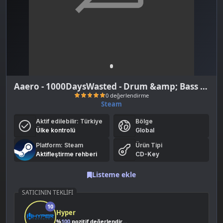
Aaero - 1000DaysWasted - Drum &amp; Bass Pack (DLC)
Steam
Aktif edilebilir:
Türkiye
Bölge
Ülke kontrolü
Global
Platform: Steam
Ürün Tipi
Aktifleştirme rehberi
CD-Key
Listeme ekle
0 değerlendirme
SATICININ TEKLIFI
10
Hyper
%
100
pozitif değerlendirme