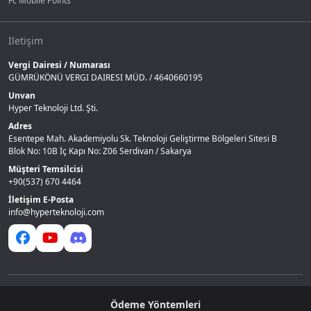
Fc Mobile Points
İletişim
Vergi Dairesi / Numarası
GÜMRÜKÖNÜ VERGI DAIRESI MÜD. / 4640660195
Unvan
Hyper Teknoloji Ltd. Şti.
Adres
Esentepe Mah. Akademiyolu Sk. Teknoloji Geliştirme Bölgeleri Sitesi B
Blok No: 10B İç Kapı No: Z06 Serdivan / Sakarya
Müşteri Temsilcisi
+90(537) 670 4464
İletişim E-Posta
info@hyperteknoloji.com
Ödeme Yöntemleri