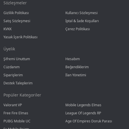
Sözleşmeler
Gizlilik Politikası
Kullanıcı Sözleşmesi
Satış Sözleşmesi
İptal & İade Koşulları
KVKK
Çerez Politikası
Yasak İçerik Politikası
Üyelik
Şifremi Unuttum
Hesabım
Cüzdanım
Beğendiklerim
Siparişlerim
İlan Yönetimi
Destek Taleplerim
Popüler Kategoriler
Valorant VP
Mobile Legends Elmas
Free Fire Elmas
League Of Legends RP
PUBG Mobile UC
Age Of Empires Doruk Parası