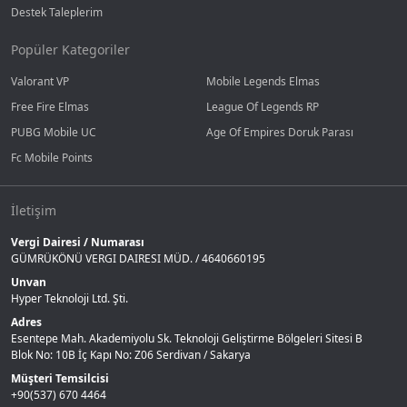
Destek Taleplerim
Popüler Kategoriler
Valorant VP
Mobile Legends Elmas
Free Fire Elmas
League Of Legends RP
PUBG Mobile UC
Age Of Empires Doruk Parası
Fc Mobile Points
İletişim
Vergi Dairesi / Numarası
GÜMRÜKÖNÜ VERGI DAIRESI MÜD. / 4640660195
Unvan
Hyper Teknoloji Ltd. Şti.
Adres
Esentepe Mah. Akademiyolu Sk. Teknoloji Geliştirme Bölgeleri Sitesi B
Blok No: 10B İç Kapı No: Z06 Serdivan / Sakarya
Müşteri Temsilcisi
+90(537) 670 4464