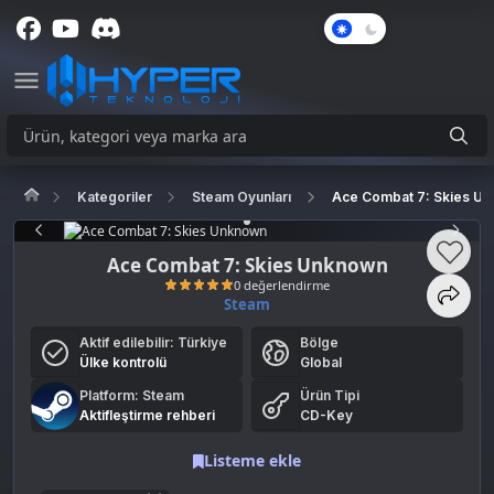
Karanlık
Mod
Kategoriler
Steam Oyunları
Ace Combat 7: Skies U
Ace Combat 7: Skies Unknown
Steam
Aktif edilebilir:
Türkiye
Bölge
0 değerlendirme
Ülke kontrolü
Global
Platform: Steam
Ürün Tipi
Aktifleştirme rehberi
CD-Key
Listeme ekle