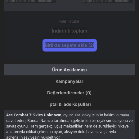
Seçili siparişlerde - İndirimli!
Seçili siparişlerde - İndirimli!
İndirim tutarı
İndirimli toplam
Birlikte sepete ekle (2)
Ürün Açıklaması
Kampanyalar
Değerlendirmeler (0)
İptal & İade Koşulları
Ace Combat 7: Skies Unknown
, oyuncuları gökyüzünün hakimi olmaya
davet eden, Bandai Namco tarafından geliştirilen bir uçak simülasyonu ve
savaş oyunu. Hem gerçekçi uçuş mekanikleri hem de sürükleyici hikaye
anlatımıyla dikkat çeken bu oyun, aksiyon dolu hava savaşlarıyla
adrenalin seviyesini yükseltiyor.