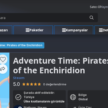
Satıcı Ol
Yayın
azarı
Paketler
Kampanyalar
Det
me: Pirates of the Enchiridion
Adventure Time: Pirate
of the Enchiridion
Steam
5.0
0 değerlendirme
Şurada aktif edilebilir:
Bölge
Türkiye
Global
Ülke kısıtlamalarını görüntüle
Platform: Steam
Ürün Tipi