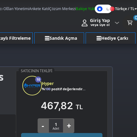
cı Ol
İlan Yönetimi
Ankete Katıl
Çözüm Merkezi
Bakiye Yükle
Türkçe / TL
Karanlık
Giriş Yap
Mod
veya üye ol
aylı Filtreleme
Sandık Açma
Hediye Çarkı
SATICININ TEKLIFI
s
10
Hyper
%
100
pozitif değerlendirme
467,82
TL