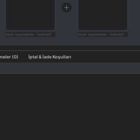
Seçili siparişlerde - İndirimli!
Seçili siparişlerde - İndirimli!
Değerlendirmeler (0)
İptal & İade Koşulları