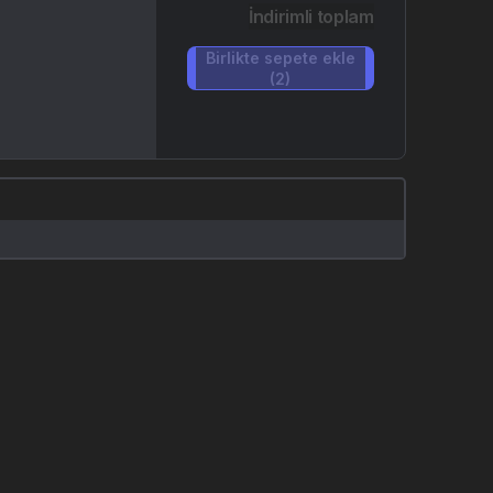
İndirimli toplam
Birlikte sepete ekle
(2)