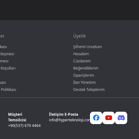
er
Üyelik
ikası
Şifremi Unuttum
özleşmesi
Hesabım
şmesi
Cüzdanım
 Koşulları
Beğendiklerim
Siparişlerim
kası
İlan Yönetimi
 Politikası
Destek Taleplerim
Müşteri
İletişim E-Posta
Temsilcisi
info@hyperteknoloji.com
+90(537) 670 4464