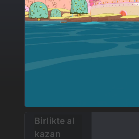
Birlikte al
kazan