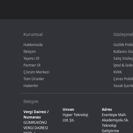
Kurumsal
Sözleşmel
Hakkımızda
Gizlilik Polit
İletişim
Kullanıcı S
Yayıncı Ol
Satış Sözle
Partner Ol
İptal & İade
Çözüm Merkezi
KVKK
Tüm Ürünler
Çerez Politi
Haberler
Yasak İçerik
İletişim
Unvan
Adres
Vergi Dairesi /
Hyper Teknoloji
Esentepe Mah.
Numarası
Ltd. Şti.
Akademiyolu Sk.
GÜMRÜKÖNÜ
Teknoloji
VERGI DAIRESI
Geliştirme