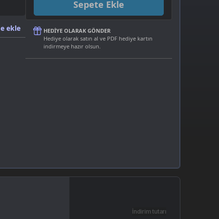
Sepete Ekle
e ekle
HEDIYE OLARAK GÖNDER
Hediye olarak satın al ve PDF hediye kartın
indirmeye hazır olsun.
İndirim tutarı