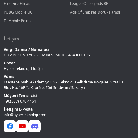
Free Fire Elmas
League Of Legends RP
PUBG Mobile UC
Age Of Empires Doruk Parası
Fc Mobile Points
İletişim
Vergi Dairesi / Numarası
GÜMRÜKÖNÜ VERGI DAIRESI MÜD. / 4640660195
Unvan
Hyper Teknoloji Ltd. Şti.
Adres
Esentepe Mah. Akademiyolu Sk. Teknoloji Geliştirme Bölgeleri Sitesi B
Blok No: 10B İç Kapı No: Z06 Serdivan / Sakarya
Müşteri Temsilcisi
+90(537) 670 4464
İletişim E-Posta
info@hyperteknoloji.com