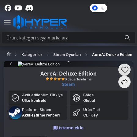
Karanlık
Mod
Kategoriler
Steam Oyunları
AereA: Deluxe Edition
AereA: Deluxe Edition
Steam
Aktif edilebilir:
Türkiye
Bölge
0 değerlendirme
Ülke kontrolü
Global
Platform: Steam
Ürün Tipi
Aktifleştirme rehberi
CD-Key
Listeme ekle