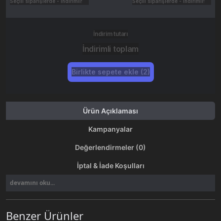
Seçili siparişlerde - İndirimli!
Seçili siparişlerde - İndirimli!
İndirim tutarı
İndirimli toplam
Birlikte sepete ekle (2)
Ürün Açıklaması
Kampanyalar
Değerlendirmeler (0)
İptal & İade Koşulları
devamını oku...
Benzer Ürünler