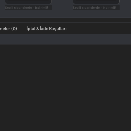
Seçili siparişlerde - İndirimli!
Seçili siparişlerde - İndirimli!
Değerlendirmeler (0)
İptal & İade Koşulları