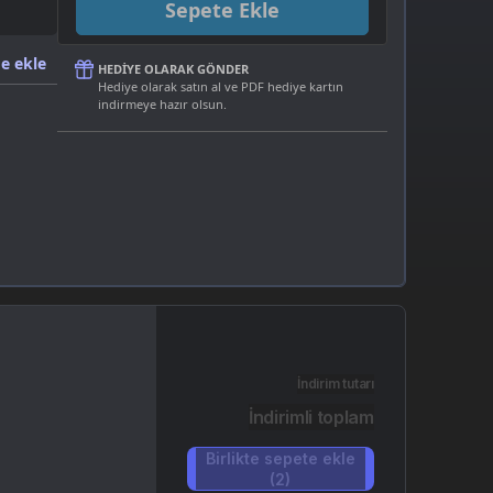
Sepete Ekle
e ekle
HEDIYE OLARAK GÖNDER
Hediye olarak satın al ve PDF hediye kartın
indirmeye hazır olsun.
İndirim tutarı
İndirimli toplam
Birlikte sepete ekle
(2)