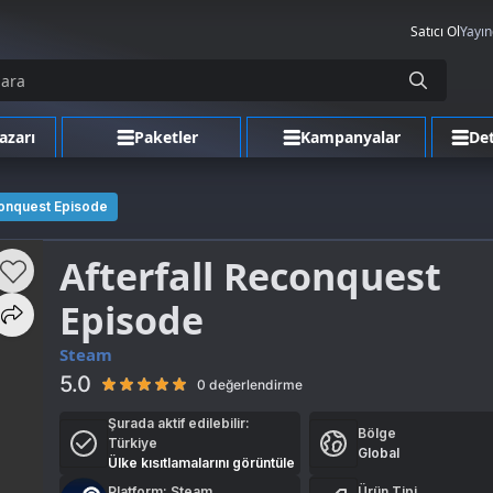
Satıcı Ol
Yayın
azarı
Paketler
Kampanyalar
Det
conquest Episode
Afterfall Reconquest
Episode
Steam
5.0
0 değerlendirme
Şurada aktif edilebilir:
Bölge
Türkiye
Global
Ülke kısıtlamalarını görüntüle
Platform: Steam
Ürün Tipi