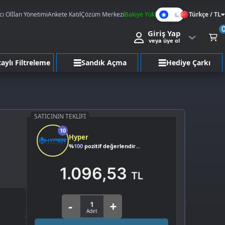
cı Ol
İlan Yönetimi
Ankete Katıl
Çözüm Merkezi
Bakiye Yükle
Türkçe / TL
Karanlık
Giriş Yap
Mod
veya üye ol
aylı Filtreleme
Sandık Açma
Hediye Çarkı
SATICININ TEKLIFI
10
Hyper
%
100
pozitif değerlendirme
1.096,53
TL