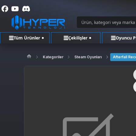
Tüm Ürünler
Çekilişler
Oyuncu P
Kategoriler
Steam Oyunları
Afterfall Re