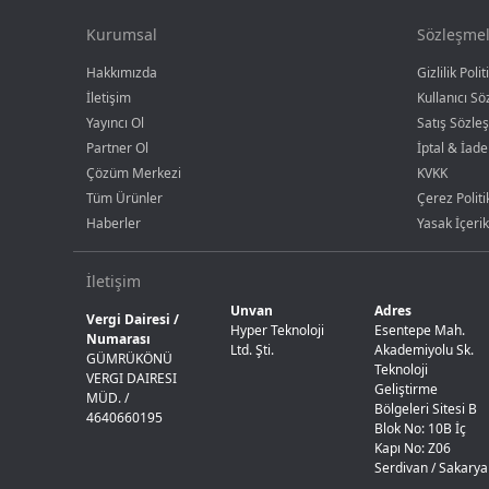
Kurumsal
Sözleşmel
Hakkımızda
Gizlilik Polit
İletişim
Kullanıcı S
Yayıncı Ol
Satış Sözle
Partner Ol
İptal & İade
Çözüm Merkezi
KVKK
Tüm Ürünler
Çerez Politi
Haberler
Yasak İçerik
İletişim
Unvan
Adres
Vergi Dairesi /
Hyper Teknoloji
Esentepe Mah.
Numarası
Ltd. Şti.
Akademiyolu Sk.
GÜMRÜKÖNÜ
Teknoloji
VERGI DAIRESI
Geliştirme
MÜD. /
Bölgeleri Sitesi B
4640660195
Blok No: 10B İç
Kapı No: Z06
Serdivan / Sakarya