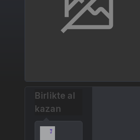
Birlikte al
kazan