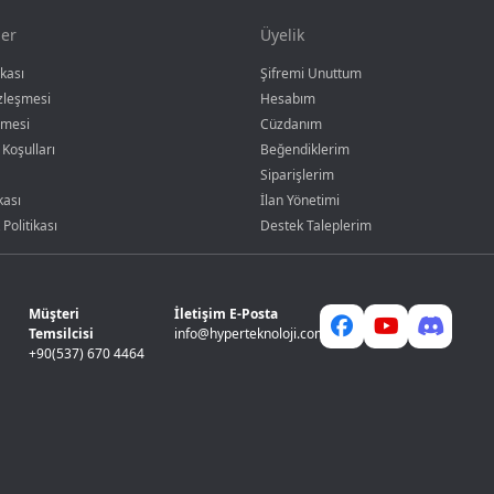
er
Üyelik
ikası
Şifremi Unuttum
özleşmesi
Hesabım
şmesi
Cüzdanım
 Koşulları
Beğendiklerim
Siparişlerim
kası
İlan Yönetimi
 Politikası
Destek Taleplerim
Müşteri
İletişim E-Posta
Temsilcisi
info@hyperteknoloji.com
+90(537) 670 4464