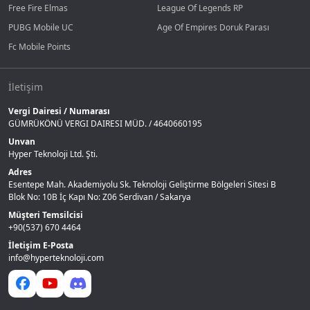
Free Fire Elmas
League Of Legends RP
PUBG Mobile UC
Age Of Empires Doruk Parası
Fc Mobile Points
İletişim
Vergi Dairesi / Numarası
GÜMRÜKÖNÜ VERGI DAIRESI MÜD. / 4640660195
Unvan
Hyper Teknoloji Ltd. Şti.
Adres
Esentepe Mah. Akademiyolu Sk. Teknoloji Geliştirme Bölgeleri Sitesi B
Blok No: 10B İç Kapı No: Z06 Serdivan / Sakarya
Müşteri Temsilcisi
+90(537) 670 4464
İletişim E-Posta
info@hyperteknoloji.com