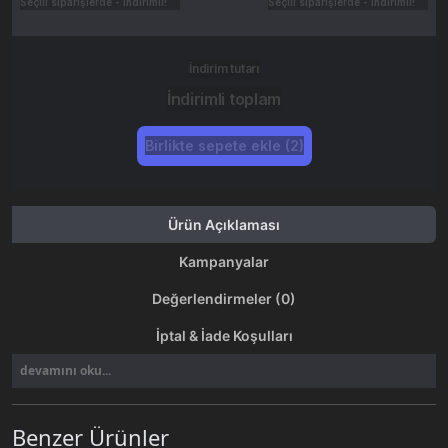
Seçili siparişlerde - İndirimli!
Seçili siparişlerde - İndirimli!
İndirim tutarı
İndirimli toplam
Birlikte sepete ekle (2)
Ürün Açıklaması
Kampanyalar
Değerlendirmeler (0)
İptal & İade Koşulları
devamını oku...
Benzer Ürünler