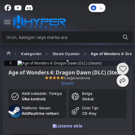
Karanlık
Mod
Kategoriler
Steam Oyunları
Age of Wonders 4: Drag
Age of Wonders 4: Dragon Dawn (DLC) (Steam)
Steam
Aktif edilebilir:
Türkiye
Bölge
0 değerlendirme
Ülke kontrolü
Global
Platform: Steam
Ürün Tipi
Aktifleştirme rehberi
CD-Key
Listeme ekle