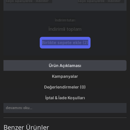
Seçili siparişlerde - İndirimli!
Seçili siparişlerde - İndirimli!
İndirim tutarı
İndirimli toplam
Birlikte sepete ekle (2)
Ürün Açıklaması
Kampanyalar
Değerlendirmeler (0)
İptal & İade Koşulları
devamını oku...
Benzer Ürünler