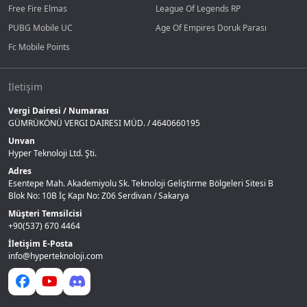
Free Fire Elmas
League Of Legends RP
PUBG Mobile UC
Age Of Empires Doruk Parası
Fc Mobile Points
İletişim
Vergi Dairesi / Numarası
GÜMRÜKÖNÜ VERGI DAIRESI MÜD. / 4640660195
Unvan
Hyper Teknoloji Ltd. Şti.
Adres
Esentepe Mah. Akademiyolu Sk. Teknoloji Geliştirme Bölgeleri Sitesi B
Blok No: 10B İç Kapı No: Z06 Serdivan / Sakarya
Müşteri Temsilcisi
+90(537) 670 4464
İletişim E-Posta
info@hyperteknoloji.com