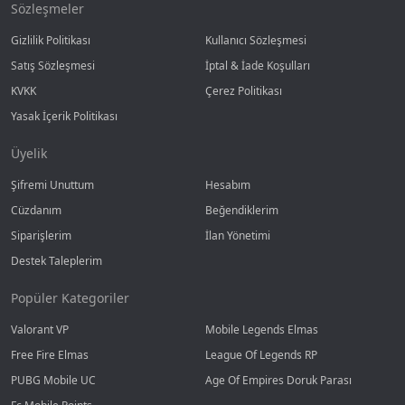
Sözleşmeler
Gizlilik Politikası
Kullanıcı Sözleşmesi
Satış Sözleşmesi
İptal & İade Koşulları
KVKK
Çerez Politikası
Yasak İçerik Politikası
Üyelik
Şifremi Unuttum
Hesabım
Cüzdanım
Beğendiklerim
Siparişlerim
İlan Yönetimi
Destek Taleplerim
Popüler Kategoriler
Valorant VP
Mobile Legends Elmas
Free Fire Elmas
League Of Legends RP
PUBG Mobile UC
Age Of Empires Doruk Parası