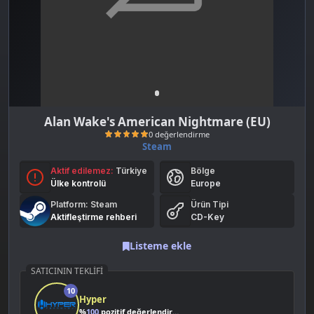
Alan Wake's American Nightmare (EU)
Steam
Aktif edilemez:
Türkiye
Bölge
Ülke kontrolü
Europe
Platform: Steam
Ürün Tipi
Aktifleştirme rehberi
CD-Key
Listeme ekle
0 değerlendirme
SATICININ TEKLIFI
10
Hyper
%
100
pozitif değerlendirme