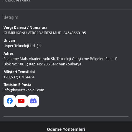
Fc Mobile Points
İletişim
Vergi Dairesi / Numarası
GÜMRÜKÖNÜ VERGI DAIRESI MÜD. / 4640660195
Unvan
Hyper Teknoloji Ltd. Şti.
Adres
Esentepe Mah. Akademiyolu Sk. Teknoloji Geliştirme Bölgeleri Sitesi B
Blok No: 10B İç Kapı No: Z06 Serdivan / Sakarya
Müşteri Temsilcisi
+90(537) 670 4464
İletişim E-Posta
info@hyperteknoloji.com
Ödeme Yöntemleri