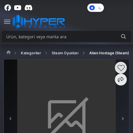
Karanlık
Mod
Kategoriler
Steam Oyunları
Alien Hostage (Steam)