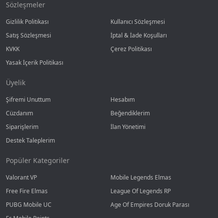
Sözleşmeler
Gizlilik Politikası
Kullanıcı Sözleşmesi
Satış Sözleşmesi
İptal & İade Koşulları
KVKK
Çerez Politikası
Yasak İçerik Politikası
Üyelik
Şifremi Unuttum
Hesabım
Cüzdanım
Beğendiklerim
Siparişlerim
İlan Yönetimi
Destek Taleplerim
Popüler Kategoriler
Valorant VP
Mobile Legends Elmas
Free Fire Elmas
League Of Legends RP
PUBG Mobile UC
Age Of Empires Doruk Parası