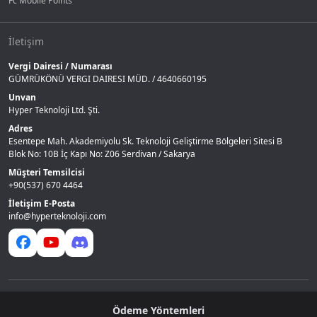
Fc Mobile Points
İletişim
Vergi Dairesi / Numarası
GÜMRÜKÖNÜ VERGI DAIRESI MÜD. / 4640660195
Unvan
Hyper Teknoloji Ltd. Şti.
Adres
Esentepe Mah. Akademiyolu Sk. Teknoloji Geliştirme Bölgeleri Sitesi B
Blok No: 10B İç Kapı No: Z06 Serdivan / Sakarya
Müşteri Temsilcisi
+90(537) 670 4464
İletişim E-Posta
info@hyperteknoloji.com
Ödeme Yöntemleri