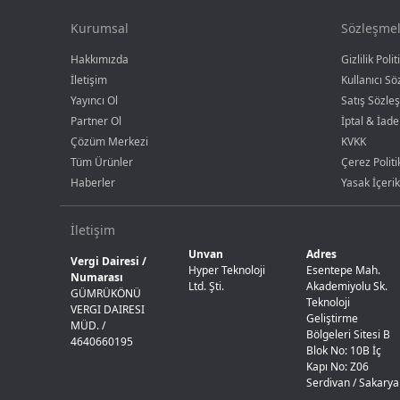
Kurumsal
Sözleşmel
Hakkımızda
Gizlilik Polit
İletişim
Kullanıcı S
Yayıncı Ol
Satış Sözle
Partner Ol
İptal & İade
Çözüm Merkezi
KVKK
Tüm Ürünler
Çerez Politi
Haberler
Yasak İçerik
İletişim
Unvan
Adres
Vergi Dairesi /
Hyper Teknoloji
Esentepe Mah.
Numarası
Ltd. Şti.
Akademiyolu Sk.
GÜMRÜKÖNÜ
Teknoloji
VERGI DAIRESI
Geliştirme
MÜD. /
Bölgeleri Sitesi B
4640660195
Blok No: 10B İç
Kapı No: Z06
Serdivan / Sakarya