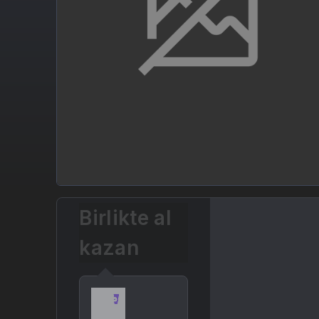
Birlikte al
kazan