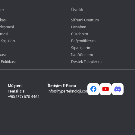
er
Üyelik
ikası
Şifremi Unuttum
özleşmesi
Hesabım
şmesi
Cüzdanım
 Koşulları
Beğendiklerim
Siparişlerim
kası
İlan Yönetimi
 Politikası
Destek Taleplerim
Müşteri
İletişim E-Posta
Temsilcisi
info@hyperteknoloji.com
+90(537) 670 4464