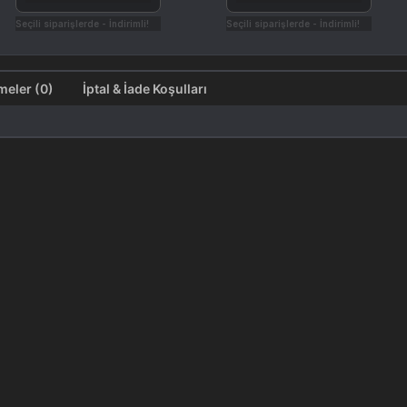
Seçili siparişlerde - İndirimli!
Seçili siparişlerde - İndirimli!
Değerlendirmeler (0)
İptal & İade Koşulları