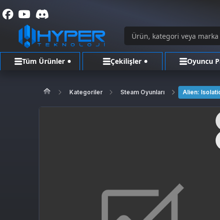
Tüm Ürünler
Çekilişler
Oyuncu P
Kategoriler
Steam Oyunları
Alien: Isolat