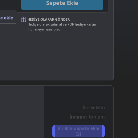
Sepete Ekle
e ekle
HEDIYE OLARAK GÖNDER
Hediye olarak satın al ve PDF hediye kartın
indirmeye hazır olsun.
İndirim tutarı
İndirimli toplam
Birlikte sepete ekle
(2)