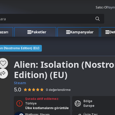
Satıcı Ol
Yayın
azarı
Paketler
Kampanyalar
Det
ion (Nostromo Edition) (EU)
Alien: Isolation (Nostr
Edition) (EU)
Steam
5.0
0 değerlendirme
Şurada aktif edilemez:
Bölge
Türkiye
Europe
Ülke kısıtlamalarını görüntüle
Platform: Steam
Ürün Tipi