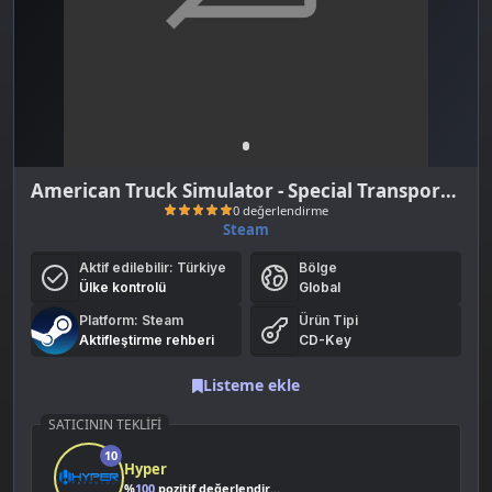
American Truck Simulator - Special Transport (DLC)
Steam
Aktif edilebilir:
Türkiye
Bölge
Ülke kontrolü
Global
Platform: Steam
Ürün Tipi
Aktifleştirme rehberi
CD-Key
Listeme ekle
0 değerlendirme
SATICININ TEKLIFI
10
Hyper
%
100
pozitif değerlendirme