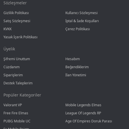
Sözleşmeler
Gizlilik Politikası
Kullanıcı Sözleşmesi
Satış Sözleşmesi
İptal & İade Koşulları
KVKK
Çerez Politikası
Yasak İçerik Politikası
Üyelik
Şifremi Unuttum
Hesabım
Cüzdanım
Beğendiklerim
Siparişlerim
İlan Yönetimi
Destek Taleplerim
Popüler Kategoriler
Valorant VP
Mobile Legends Elmas
Free Fire Elmas
League Of Legends RP
PUBG Mobile UC
Age Of Empires Doruk Parası