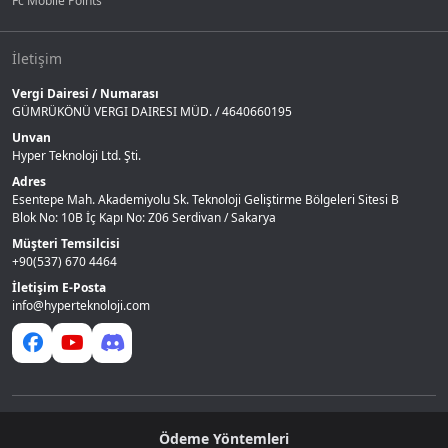
Fc Mobile Points
İletişim
Vergi Dairesi / Numarası
GÜMRÜKÖNÜ VERGI DAIRESI MÜD. / 4640660195
Unvan
Hyper Teknoloji Ltd. Şti.
Adres
Esentepe Mah. Akademiyolu Sk. Teknoloji Geliştirme Bölgeleri Sitesi B
Blok No: 10B İç Kapı No: Z06 Serdivan / Sakarya
Müşteri Temsilcisi
+90(537) 670 4464
İletişim E-Posta
info@hyperteknoloji.com
Ödeme Yöntemleri