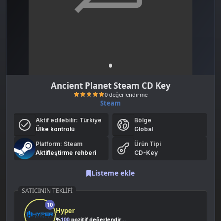
Ancient Planet Steam CD Key
Steam
Aktif edilebilir:
Türkiye
Bölge
Ülke kontrolü
Global
Platform: Steam
Ürün Tipi
Aktifleştirme rehberi
CD-Key
Listeme ekle
0 değerlendirme
SATICININ TEKLIFI
10
Hyper
%
100
pozitif değerlendirme