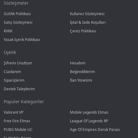
Sözleşmeler
Gizlilik Politikası
Kullanıcı Sözleşmesi
Satış Sözleşmesi
İptal & İade Koşulları
KVKK
Çerez Politikası
Yasak İçerik Politikası
Üyelik
Şifremi Unuttum
Hesabım
Cüzdanım
Beğendiklerim
Siparişlerim
İlan Yönetimi
Destek Taleplerim
Popüler Kategoriler
Valorant VP
Mobile Legends Elmas
Free Fire Elmas
League Of Legends RP
PUBG Mobile UC
Age Of Empires Doruk Parası