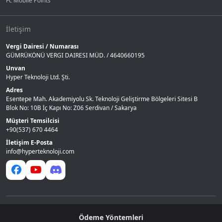
Fc Mobile Points
İletişim
Vergi Dairesi / Numarası
GÜMRÜKÖNÜ VERGI DAIRESI MÜD. / 4640660195
Unvan
Hyper Teknoloji Ltd. Şti.
Adres
Esentepe Mah. Akademiyolu Sk. Teknoloji Geliştirme Bölgeleri Sitesi B
Blok No: 10B İç Kapı No: Z06 Serdivan / Sakarya
Müşteri Temsilcisi
+90(537) 670 4464
İletişim E-Posta
info@hyperteknoloji.com
Ödeme Yöntemleri