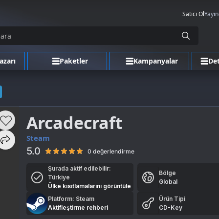
Satıcı Ol
Yayın
azarı
Paketler
Kampanyalar
Det
Arcadecraft
Steam
5.0
0 değerlendirme
Şurada aktif edilebilir:
Bölge
Türkiye
Global
Ülke kısıtlamalarını görüntüle
Platform: Steam
Ürün Tipi
Aktifleştirme rehberi
CD-Key