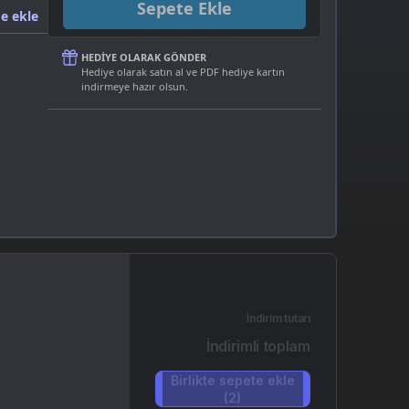
Sepete Ekle
e ekle
HEDIYE OLARAK GÖNDER
Hediye olarak satın al ve PDF hediye kartın
indirmeye hazır olsun.
İndirim tutarı
İndirimli toplam
Birlikte sepete ekle
(2)