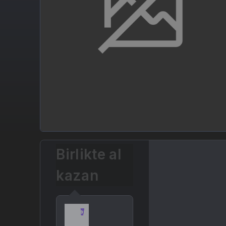
Birlikte al
kazan