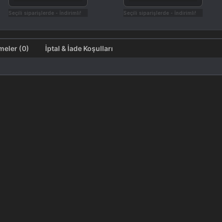
Seçili siparişlerde - İndirimli!
Seçili siparişlerde - İndirimli!
Değerlendirmeler (0)
İptal & İade Koşulları