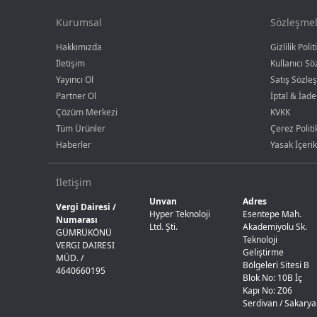
Kurumsal
Sözleşmel
Hakkımızda
Gizlilik Polit
İletişim
Kullanıcı S
Yayıncı Ol
Satış Sözle
Partner Ol
İptal & İade
Çözüm Merkezi
KVKK
Tüm Ürünler
Çerez Politi
Haberler
Yasak İçerik
İletişim
Unvan
Adres
Vergi Dairesi /
Hyper Teknoloji
Esentepe Mah.
Numarası
Ltd. Şti.
Akademiyolu Sk.
GÜMRÜKÖNÜ
Teknoloji
VERGI DAIRESI
Geliştirme
MÜD. /
Bölgeleri Sitesi B
4640660195
Blok No: 10B İç
Kapı No: Z06
Serdivan / Sakarya