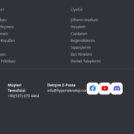
er
Üyelik
ikası
Şifremi Unuttum
özleşmesi
Hesabım
şmesi
Cüzdanım
 Koşulları
Beğendiklerim
Siparişlerim
kası
İlan Yönetimi
 Politikası
Destek Taleplerim
Müşteri
İletişim E-Posta
Temsilcisi
info@hyperteknoloji.com
+90(537) 670 4464