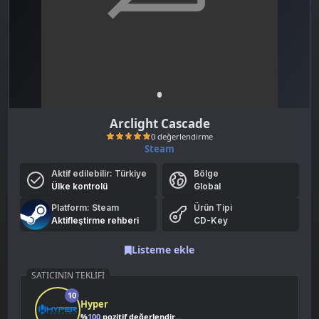
Arclight Cascade
Steam
Aktif edilebilir:
Türkiye
Bölge
Ülke kontrolü
Global
Platform: Steam
Ürün Tipi
Aktifleştirme rehberi
CD-Key
Listeme ekle
0 değerlendirme
SATICININ TEKLIFI
10
Hyper
%
100
pozitif değerlendirme