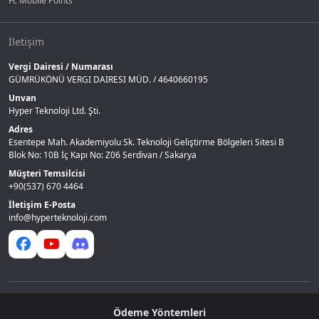
Fc Mobile Points
İletişim
Vergi Dairesi / Numarası
GÜMRÜKÖNÜ VERGI DAIRESI MÜD. / 4640660195
Unvan
Hyper Teknoloji Ltd. Şti.
Adres
Esentepe Mah. Akademiyolu Sk. Teknoloji Geliştirme Bölgeleri Sitesi B
Blok No: 10B İç Kapı No: Z06 Serdivan / Sakarya
Müşteri Temsilcisi
+90(537) 670 4464
İletişim E-Posta
info@hyperteknoloji.com
Ödeme Yöntemleri