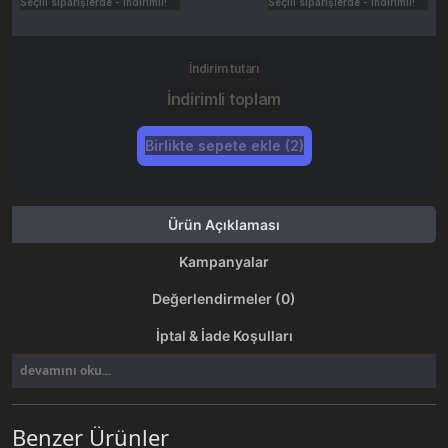
Seçili siparişlerde - İndirimli!
Seçili siparişlerde - İndirimli!
İndirim tutarı
İndirimli toplam
Birlikte sepete ekle (2)
Ürün Açıklaması
Kampanyalar
Değerlendirmeler (0)
İptal & İade Koşulları
devamını oku...
Benzer Ürünler