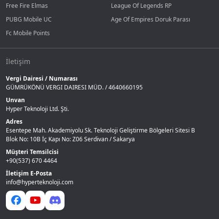
Free Fire Elmas
League Of Legends RP
PUBG Mobile UC
Age Of Empires Doruk Parası
Fc Mobile Points
İletişim
Vergi Dairesi / Numarası
GÜMRÜKÖNÜ VERGI DAIRESI MÜD. / 4640660195
Unvan
Hyper Teknoloji Ltd. Şti.
Adres
Esentepe Mah. Akademiyolu Sk. Teknoloji Geliştirme Bölgeleri Sitesi B
Blok No: 10B İç Kapı No: Z06 Serdivan / Sakarya
Müşteri Temsilcisi
+90(537) 670 4464
İletişim E-Posta
info@hyperteknoloji.com