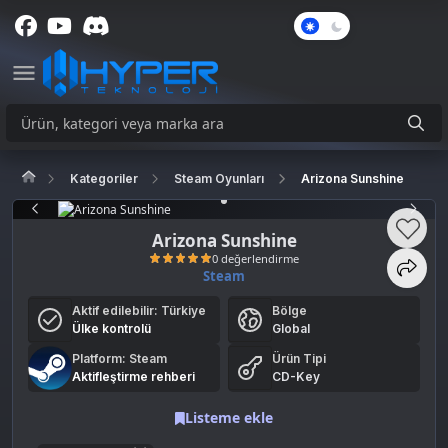
Karanlık
Mod
Kategoriler
Steam Oyunları
Arizona Sunshine
Arizona Sunshine
Steam
Aktif edilebilir:
Türkiye
Bölge
0 değerlendirme
Ülke kontrolü
Global
Platform: Steam
Ürün Tipi
Aktifleştirme rehberi
CD-Key
Listeme ekle