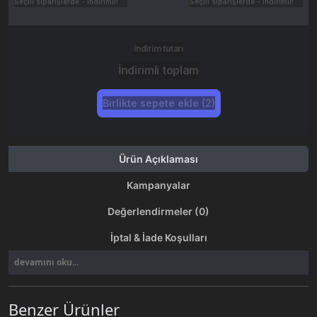
Seçili siparişlerde - İndirimli!
Seçili siparişlerde - İndirimli!
İndirim tutarı
İndirimli toplam
Birlikte sepete ekle (2)
Ürün Açıklaması
Kampanyalar
Değerlendirmeler (0)
İptal & İade Koşulları
devamını oku...
Benzer Ürünler