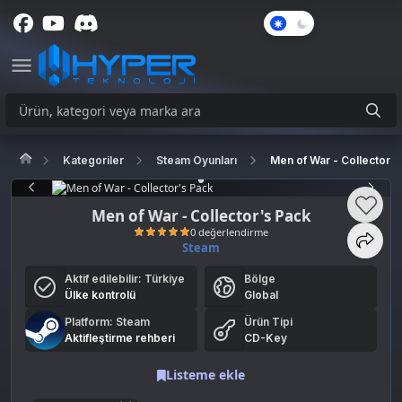
Karanlık
Mod
Kategoriler
Steam Oyunları
Men of War - Collector's
Men of War - Collector's Pack
Steam
Aktif edilebilir:
Türkiye
Bölge
0 değerlendirme
Ülke kontrolü
Global
Platform: Steam
Ürün Tipi
Aktifleştirme rehberi
CD-Key
Listeme ekle