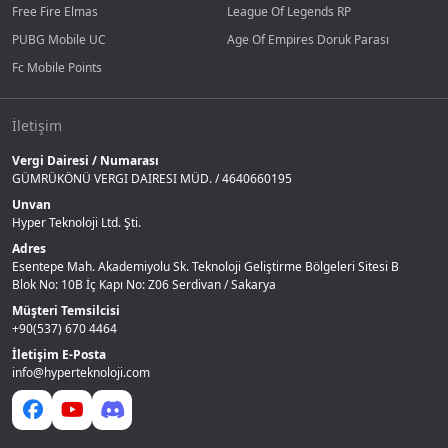
Free Fire Elmas
League Of Legends RP
PUBG Mobile UC
Age Of Empires Doruk Parası
Fc Mobile Points
İletişim
Vergi Dairesi / Numarası
GÜMRÜKÖNÜ VERGI DAIRESI MÜD. / 4640660195
Unvan
Hyper Teknoloji Ltd. Şti.
Adres
Esentepe Mah. Akademiyolu Sk. Teknoloji Geliştirme Bölgeleri Sitesi B
Blok No: 10B İç Kapı No: Z06 Serdivan / Sakarya
Müşteri Temsilcisi
+90(537) 670 4464
İletişim E-Posta
info@hyperteknoloji.com