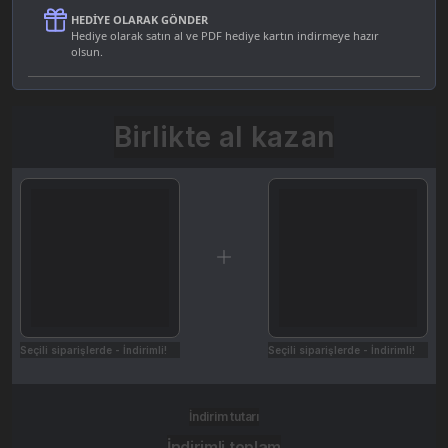
HEDIYE OLARAK GÖNDER
Hediye olarak satın al ve PDF hediye kartın indirmeye hazır
olsun.
Birlikte al kazan
Seçili siparişlerde - İndirimli!
Seçili siparişlerde - İndirimli!
İndirim tutarı
İndirimli toplam