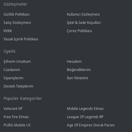
Sözleşmeler
Gizlilik Politikası
Kullanıcı Sözleşmesi
Satış Sözleşmesi
İptal & İade Koşulları
KVKK
Çerez Politikası
Yasak İçerik Politikası
Üyelik
Şifremi Unuttum
Hesabım
Cüzdanım
Beğendiklerim
Siparişlerim
İlan Yönetimi
Destek Taleplerim
Popüler Kategoriler
Valorant VP
Mobile Legends Elmas
Free Fire Elmas
League Of Legends RP
PUBG Mobile UC
Age Of Empires Doruk Parası