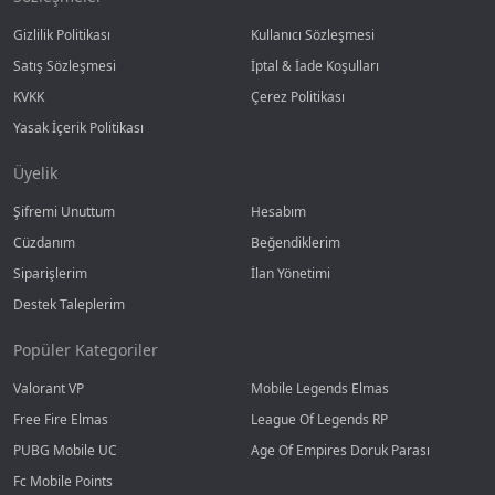
Gizlilik Politikası
Kullanıcı Sözleşmesi
Satış Sözleşmesi
İptal & İade Koşulları
KVKK
Çerez Politikası
Yasak İçerik Politikası
Üyelik
Şifremi Unuttum
Hesabım
Cüzdanım
Beğendiklerim
Siparişlerim
İlan Yönetimi
Destek Taleplerim
Popüler Kategoriler
Valorant VP
Mobile Legends Elmas
Free Fire Elmas
League Of Legends RP
PUBG Mobile UC
Age Of Empires Doruk Parası
Fc Mobile Points