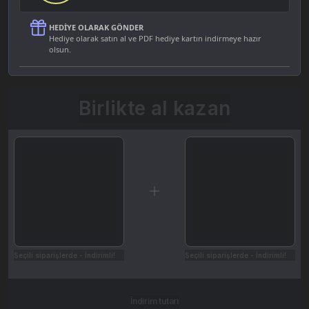
HEDIYE OLARAK GÖNDER
Hediye olarak satın al ve PDF hediye kartın indirmeye hazır
olsun.
Birlikte al kazan
Seçili siparişlerde - İndirimli!
Seçili siparişlerde - İndirimli!
İndirim tutarı