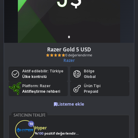
Razer Gold 5 USD
Razer
Aktif edilebilir:
Türkiye
Bölge
Ülke kontrolü
Global
Platform: Razer
Ürün Tipi
Aktifleştirme rehberi
Prepaid
0 değerlendirme
Listeme ekle
SATICININ TEKLIFI
10
Hyper
%
100
pozitif değerlendirme