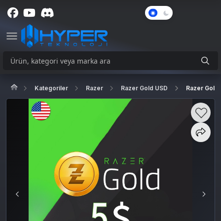
Karanlık
Mod
Kategoriler
Razer
Razer Gold USD
Razer Gold